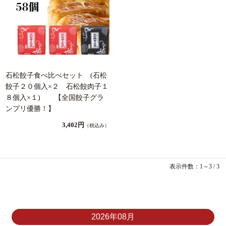
石松餃子食べ比べセット (石松
餃子２０個入×２ 石松餃肉子１
８個入×１) 【全国餃子グラ
ンプリ優勝！】
3,402円
（税込み）
表示件数：1～3 / 3
2026年08月