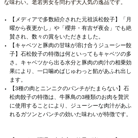
な味わい。老若男女を問わず大人気の逸品です。
【メディアで多数紹介された元祖浜松餃子】「月
曜から夜更かし」や「櫻井・有吉ザ夜会」でも絶
賛され、数々の賞をいただきました。
【キャベツと豚肉の甘味が溶け合うジューシー餃
子】
石松餃子の特徴
は何といってもキャベツの多
さ。キャベツから出る水分と豚肉の肉汁の相乗効
果により、一口噛めばじゅわっと餡があふれ出し
ます。
【3種の肉とニンニクのパンチがたまらない】
石
松肉餃子の特徴
は、牛豚鳥の3種類のお肉を贅沢
に使用することにより、ジューシーな肉汁があふ
れるガツンとパンチの効いた味わいが特徴です。