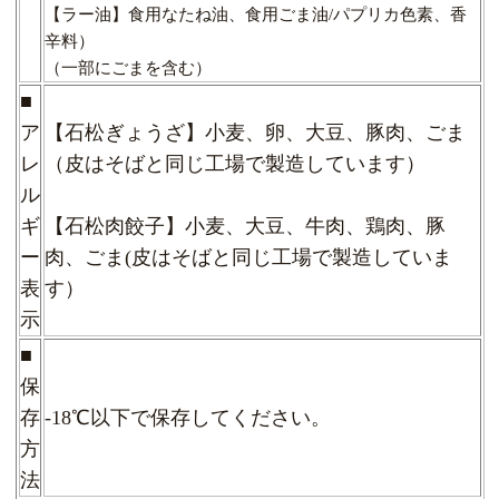
【ラー油】食用なたね油、食用ごま油/パプリカ色素、香
辛料）
（一部にごまを含む）
■
ア
【石松ぎょうざ】小麦、卵、大豆、豚肉、ごま
レ
（皮はそばと同じ工場で製造しています）
ル
ギ
【石松肉餃子】小麦、大豆、牛肉、鶏肉、豚
ー
肉、ごま(
皮はそばと同じ工場で製造していま
表
す）
示
■
保
存
-18℃以下で保存してください。
方
法