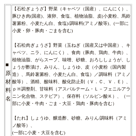
【石松ぎょうざ】野菜（キャベツ（国産）、にんにく）、
豚ひき肉(国産)、液卵、食塩、植物油脂、皮(小麦粉、馬鈴
薯澱粉、小麦たん白、食塩)/調味料(アミノ酸等)、(一部に
小麦・卵・豚肉・ごまを含む)
【石松肉ぎょうざ】野菜（玉ねぎ（国産又は中国産）、キ
ャベツ、ニラ、
にんにく）、食肉（豚肉、鶏肉、牛肉）、
植物油脂、がらスープ、
味噌、砂糖、おろししょうが、し
■
ょうが酢漬け、みりん、しょうゆ
、皮（小麦粉（国内製
原
造）、馬鈴薯澱粉、小麦たん白、食塩）／
調味料（アミノ
材
酸等）、酒精、酸味料、酸化防止剤（Ｖ．Ｃ、Ｖ．
Ｅ）、
ｐＨ調整剤、甘味料（アスパルテーム・Ｌ－フェニルアラ
料
ニ
ン化合物、ステビア）、保存料（ソルビン酸Ｋ）、（一
名
部に小麦・
牛肉・ごま・大豆・鶏肉・豚肉を含む）
【たれ】しょうゆ、醸造酢、砂糖、みりん/調味料（アミ
ノ酸等）、
(一部に小麦・大豆を含む)