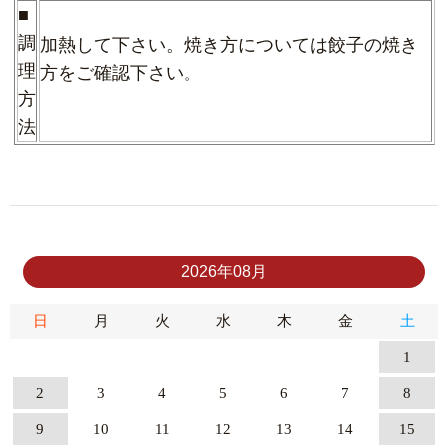
■
調
加熱して下さい。焼き方については餃子の焼き
理
方をご確認下さい
。
方
法
2026年08月
日
月
火
水
木
金
土
1
2
3
4
5
6
7
8
9
10
11
12
13
14
15